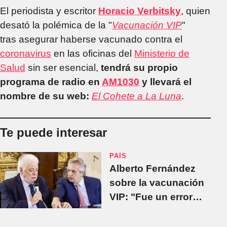
El periodista y escritor
Horacio Verbitsky
, quien
desató la polémica de la "
Vacunación VIP
"
tras asegurar haberse vacunado contra el
coronavirus
en las oficinas del
Ministerio de
Salud
sin ser esencial,
tendrá su propio
programa de radio en
AM1030
y llevará el
nombre de su web:
El Cohete a La Luna
.
Te puede interesar
PAÍS
Alberto Fernández
sobre la vacunación
VIP: "Fue un error
enorme de Ginés y
de su círculo