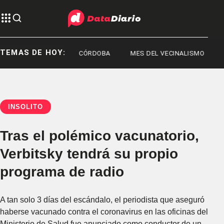
TEMAS DE HOY:
JORGE MESSI
CÓRDOBA
MES DEL VECINALISMO
INSÓLITO
Tras el polémico vacunatorio,
Verbitsky tendrá su propio
programa de radio
A tan solo 3 días del escándalo, el periodista que aseguró
haberse vacunado contra el coronavirus en las oficinas del
Ministerio de Salud fue anunciado como conductor de un