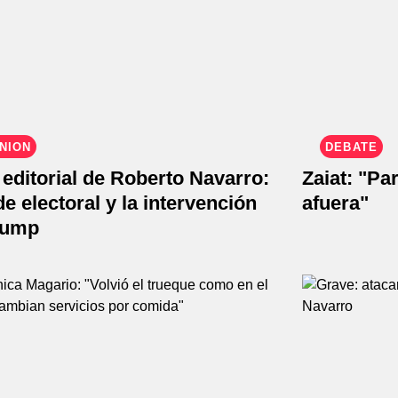
NIÓN
DEBATE
editorial de Roberto Navarro:
Zaiat: "Pa
e electoral y la intervención
afuera"
rump