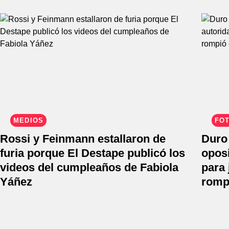
MEDIOS
FOT
Rossi y Feinmann estallaron de
Duro 
furia porque El Destape publicó los
oposi
videos del cumpleaños de Fabiola
para 
Yáñez
rompi