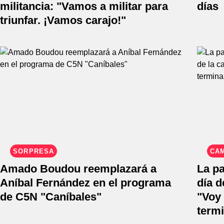
militancia: "Vamos a militar para
días
triunfar. ¡Vamos carajo!"
SORPRESA
CA
Amado Boudou reemplazará a
La pa
Aníbal Fernández en el programa
día d
de C5N "Caníbales"
"Voy 
termi