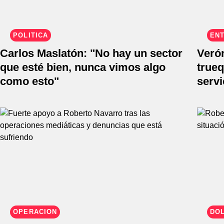
POLÍTICA
EN
Carlos Maslatón: "No hay un sector
Verón
que esté bien, nunca vimos algo
true
como esto"
serv
OPERACIÓN
DOL