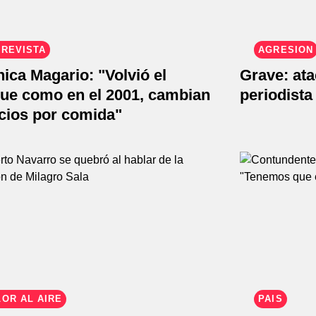
TREVISTA
AGRESIÓN
ica Magario: "Volvió el
Grave: ata
que como en el 2001, cambian
periodist
icios por comida"
OR AL AIRE
PAÍS