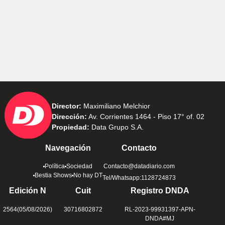
Director:
Maximiliano Melchior
Dirección:
Av. Corrientes 1464 - Piso 17° of. 02
Propiedad:
Data Grupo S.A.
Navegación
Contacto
Política
Sociedad
Contacto@datadiario.com
Bestia Shows
No hay DT
Tel/Whatsapp:1128724873
Edición N
Cuit
Registro DNDA
2564(05/08/2026)
30716802872
RL-2023-99931397-APN-
DNDA#MJ