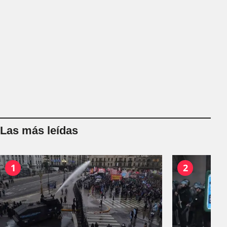
Las más leídas
1
2