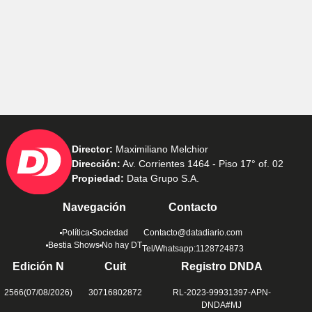
Director:
Maximiliano Melchior
Dirección:
Av. Corrientes 1464 - Piso 17° of. 02
Propiedad:
Data Grupo S.A.
Navegación
Contacto
Política
Sociedad
Contacto@datadiario.com
Bestia Shows
No hay DT
Tel/Whatsapp:1128724873
Edición N
Cuit
Registro DNDA
2566(07/08/2026)
30716802872
RL-2023-99931397-APN-
DNDA#MJ