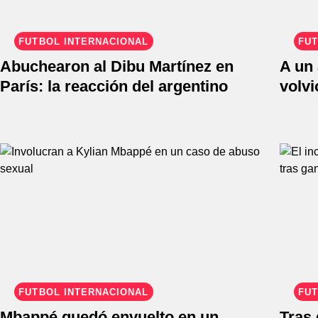
FÚTBOL INTERNACIONAL
FÚT
Abuchearon al Dibu Martínez en
A un
París: la reacción del argentino
volvi
FÚTBOL INTERNACIONAL
FÚT
Mbappé quedó envuelto en un
Tras 