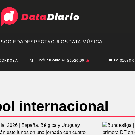
A
SOCIEDAD
ESPECTÁCULOS
DATA MÚSICA
OBA
MES DEL VECINALISMO
$1520.00
$1688.
DÓLAR OFICIAL:
EURO:
ol internacional