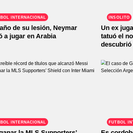
BOL INTERNACIONAL
INSÓLITO
 año de su lesión, Neymar
Un ex juga
ó a jugar en Arabia
tatuó el n
descubrió 
BOL INTERNACIONAL
FÚTBOL I
ganar la MLS Supporters’
Es cordobé