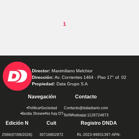
1
Director:
Maximiliano Melchior
Dirección:
Av. Corrientes 1464 - Piso 17° of. 02
Propiedad:
Data Grupo S.A.
Navegación
Contacto
Política
Sociedad
Contacto@datadiario.com
Bestia Shows
No hay DT
Tel/Whatsapp:1128724873
Edición N
Cuit
Registro DNDA
2566(07/08/2026)
30716802872
RL-2023-99931397-APN-