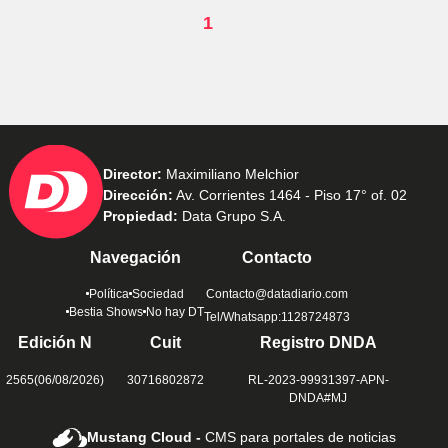
1
Director:
Maximiliano Melchior
Dirección:
Av. Corrientes 1464 - Piso 17° of. 02
Propiedad:
Data Grupo S.A.
Navegación
Contacto
Política
Sociedad
Contacto@datadiario.com
Bestia Shows
No hay DT
Tel/Whatsapp:1128724873
Edición N
Cuit
Registro DNDA
2565(06/08/2026)
30716802872
RL-2023-99931397-APN-
DNDA#MJ
Mustang Cloud -
CMS para portales de noticias