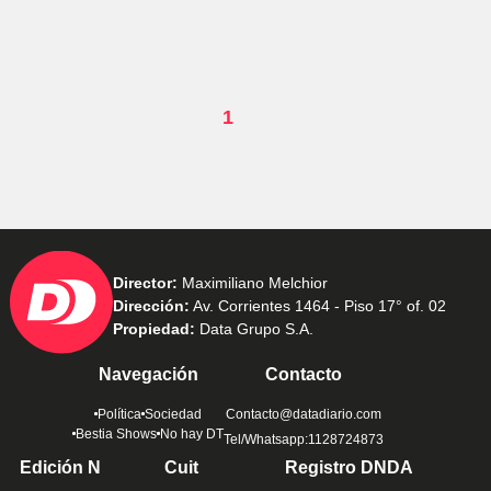
1
Director:
Maximiliano Melchior
Dirección:
Av. Corrientes 1464 - Piso 17° of. 02
Propiedad:
Data Grupo S.A.
Navegación
Contacto
Política
Sociedad
Contacto@datadiario.com
Bestia Shows
No hay DT
Tel/Whatsapp:1128724873
Edición N
Cuit
Registro DNDA