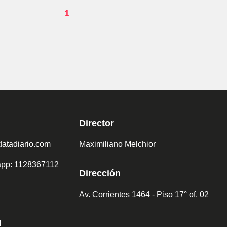
1
Director
atadiario.com
Maximiliano Melchior
sapp: 1128367112
Dirección
Av. Corrientes 1464 - Piso 17° of. 02
d