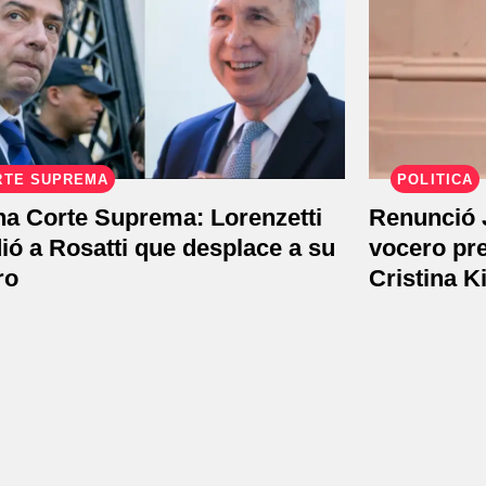
RTE SUPREMA
POLÍTICA
na Corte Suprema: Lorenzetti
Renunció J
dió a Rosatti que desplace a su
vocero pr
ro
Cristina K