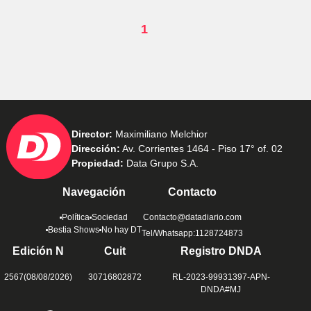
1
Director:
Maximiliano Melchior
Dirección:
Av. Corrientes 1464 - Piso 17° of. 02
Propiedad:
Data Grupo S.A.
Navegación
Contacto
Política
Sociedad
Contacto@datadiario.com
Bestia Shows
No hay DT
Tel/Whatsapp:1128724873
Edición N
Cuit
Registro DNDA
2567(08/08/2026)
30716802872
RL-2023-99931397-APN-
DNDA#MJ