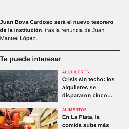
Juan Bova Cardoso será el nuevo tesorero
de la institución
, tras la renuncia de Juan
Manuel López.
Te puede interesar
ALQUILERES
Crisis sin techo: los
alquileres se
dispararon cinco
veces desde la
ALIMENTOS
eliminación de la Ley
En La Plata, la
por Milei
comida sube más