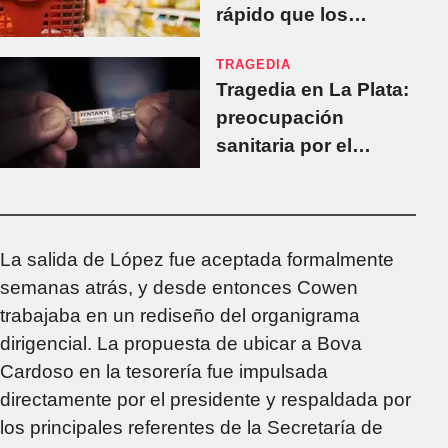
rápido que los
sueldos... y que la
TRAGEDIA
esperanza
Tragedia en La Plata:
preocupación
sanitaria por el
fentanilo
contaminado que
causó nueve muertes
La salida de López fue aceptada formalmente
semanas atrás, y desde entonces Cowen
trabajaba en un rediseño del organigrama
dirigencial. La propuesta de ubicar a Bova
Cardoso en la tesorería fue impulsada
directamente por el presidente y respaldada por
los principales referentes de la Secretaría de