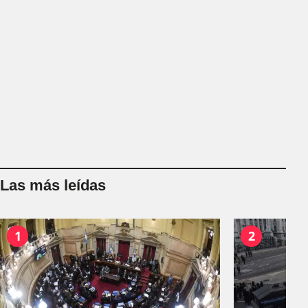
Las más leídas
1
2