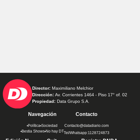
Director:
Maximiliano Melchior
Dirección:
Av. Corrientes 1464 - Piso 17° of. 02
Propiedad:
Data Grupo S.A.
Navegación
Contacto
Política
Sociedad
Contacto@datadiario.com
Bestia Shows
No hay DT
Tel/Whatsapp:1128724873