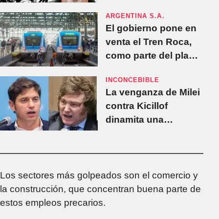
el mundo
ARGENTINA S.A.
El gobierno pone en
venta el Tren Roca,
como parte del plan
de privatización de
INCONCEBIBLE
empresas públicas
La venganza de Milei
contra Kicillof
dinamita una
inversión histórica en
la provincia de
Buenos Aires
Los sectores más golpeados son el comercio y
la construcción, que concentran buena parte de
estos empleos precarios.