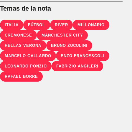
Temas de la nota
ITALIA
FÚTBOL
RIVER
MILLONARIO
CREMONESE
MANCHESTER CITY
HELLAS VERONA
BRUNO ZUCULINI
MARCELO GALLARDO
ENZO FRANCESCOLI
LEONARDO PONZIO
FABRIZIO ANGILERI
RAFAEL BORRE