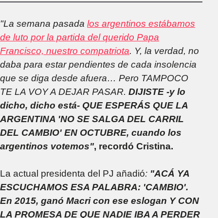
"La semana pasada
los argentinos estábamos
de luto por la partida del querido Papa
Francisco, nuestro compatriota
. Y, la verdad, no
daba para estar pendientes de cada insolencia
que se diga desde afuera… Pero TAMPOCO
TE LA VOY A DEJAR PASAR.
DIJISTE -y lo
dicho, dicho está- QUE ESPERÁS QUE LA
ARGENTINA 'NO SE SALGA DEL CARRIL
DEL CAMBIO' EN OCTUBRE, cuando los
argentinos votemos"
, recordó Cristina.
La actual presidenta del PJ añadió
:
"ACÁ YA
ESCUCHAMOS ESA PALABRA: 'CAMBIO'.
En 2015, ganó Macri con ese eslogan Y CON
LA PROMESA DE QUE NADIE IBA A PERDER