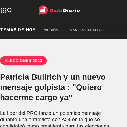
TEMAS DE HOY:
PRESIÓN
REPRESIÓN
SANTIAGO BAUSILI
ELECCIONES 2023
Patricia Bullrich y un nuevo
mensaje golpista : "Quiero
hacerme cargo ya"
La líder del PRO lanzó un polémico mensaje
durante una entrevista con A24 en la que se
candidateó como presidenta para las elecciones