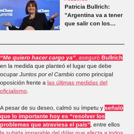
Patricia Bullrich:
"Argentina va a tener
que salir con los
ahorros de los
argentinos"
“Me quiero hacer cargo ya”
, aseguró
Bullrich
en la medida que planteó el lugar que debe
ocupar
Juntos por el Cambio
como principal
oposición frente a
las últimas medidas del
oficialismo
.
A pesar de su deseo, calmó su ímpetu y
señaló
que lo importante hoy es “resolver los
problemas que atraviesa el país”
, entre ellos
la subida imparable del dólar que afecta a todos