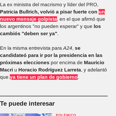
La ex ministra del macrismo y líder del PRO,
Patricia Bullrich, volvió a pisar fuerte con
un
nuevo mensaje golpista
, en el que afirmó que
los argentinos "no pueden esperar" y que
los
cambiós "deben ser ya"
.
En la misma entrevista para
A24
,
se
candidateó para ir por la presidencia en las
próximas elecciones
por encima de
Mauricio
Macri
u
Horacio Rodríguez Larreta
, y adelantó
que
ya tiene un plan de gobierno
.
Te puede interesar
POLÉMICO