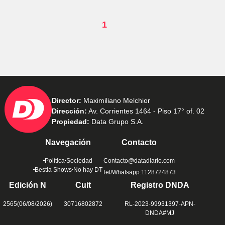
1
Director:
Maximiliano Melchior
Dirección:
Av. Corrientes 1464 - Piso 17° of. 02
Propiedad:
Data Grupo S.A.
Navegación
Contacto
Política
Sociedad
Contacto@datadiario.com
Bestia Shows
No hay DT
Tel/Whatsapp:1128724873
Edición N
Cuit
Registro DNDA
2565(06/08/2026)
30716802872
RL-2023-99931397-APN-
DNDA#MJ