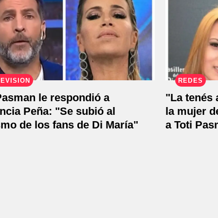
EVISIÓN
REDES
Pasman le respondió a
"La tenés 
ncia Peña: "Se subió al
la mujer d
smo de los fans de Di María"
a Toti Pa