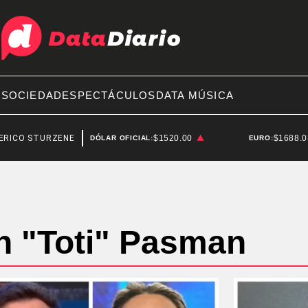
A
SOCIEDAD
ESPECTÁCULOS
DATA MÚSICA
ICO STURZENEGGER
$1520.00
$1688.
DÓLAR OFICIAL:
EURO:
n "Toti" Pasman