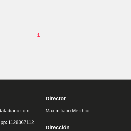
1
Director
atadiario.com
Maximiliano Melchior
sapp: 1128367112
Dirección