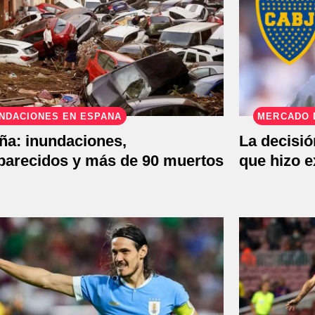
NDACIONES EN ESPAÑA
MERCADO 
ña: inundaciones,
La decisió
parecidos y más de 90 muertos
que hizo 