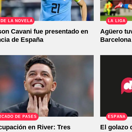
 DE LA NOVELA
LA LIGA
son Cavani fue presentado en
Agüero tuv
ncia de España
Barcelona 
RCADO DE PASES
ESPAÑA
cupación en River: Tres
El golazo 