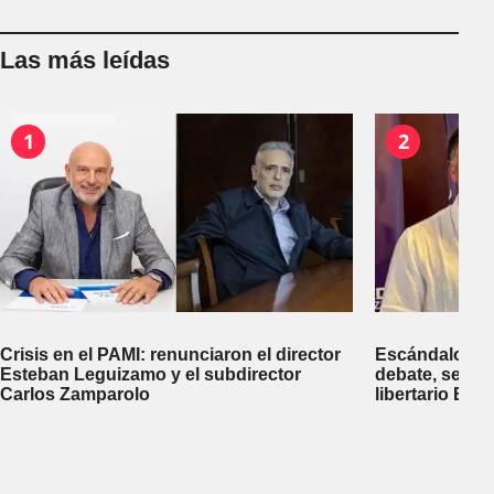
Las más leídas
1
2
Crisis en el PAMI: renunciaron el director
Escándalo en 
Esteban Leguizamo y el subdirector
debate, se sup
Carlos Zamparolo
libertario Be
empresa dedic
tierras a extra