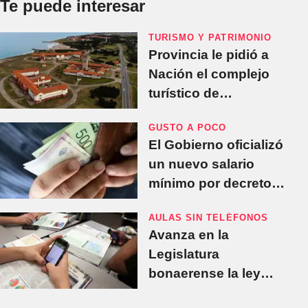
Te puede interesar
TURISMO Y PATRIMONIO
Provincia le pidió a
Nación el complejo
turístico de
Chapadmalal, ante la
GUSTO A POCO
"debacle" que vive el
El Gobierno oficializó
turismo
un nuevo salario
mínimo por decreto:
¿Cuánto es y en qué
AULAS SIN TELÉFONOS
forma se paga?
Avanza en la
Legislatura
bonaerense la ley
que busca restringir