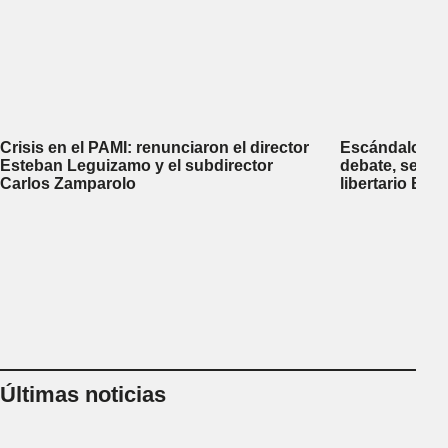
Crisis en el PAMI: renunciaron el director
Escándalo en 
Esteban Leguizamo y el subdirector
debate, se sup
Carlos Zamparolo
libertario Be
empresa dedic
tierras a extra
Últimas noticias