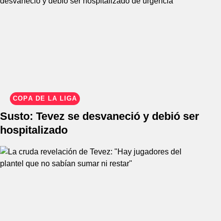
COPA DE LA LIGA
Susto: Tevez se desvaneció y debió ser
hospitalizado