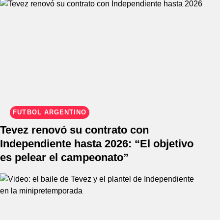
FÚTBOL ARGENTINO
Tevez renovó su contrato con
Independiente hasta 2026: “El objetivo
es pelear el campeonato”