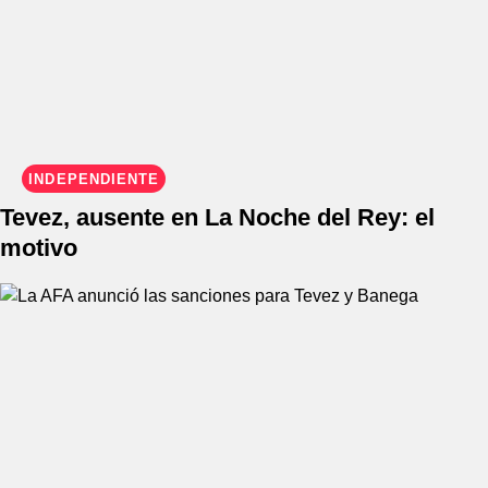
INDEPENDIENTE
Tevez, ausente en La Noche del Rey: el
motivo