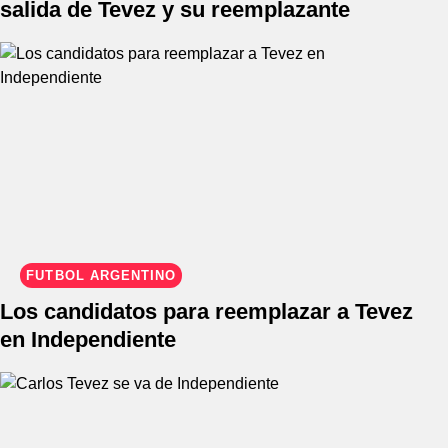
salida de Tevez y su reemplazante
FÚTBOL ARGENTINO
Los candidatos para reemplazar a Tevez
en Independiente