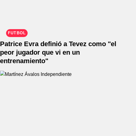
FÚTBOL
Patrice Evra definió a Tevez como "el
peor jugador que vi en un
entrenamiento"