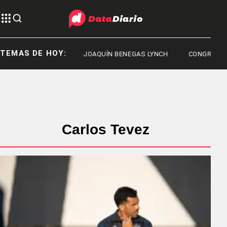
TEMAS DE HOY:
CHUBUT
JOAQUÍN BENEGAS LYNCH
CONGRESO
Carlos Tevez