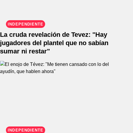
INDEPENDIENTE
La cruda revelación de Tevez: "Hay
jugadores del plantel que no sabían
sumar ni restar"
INDEPENDIENTE