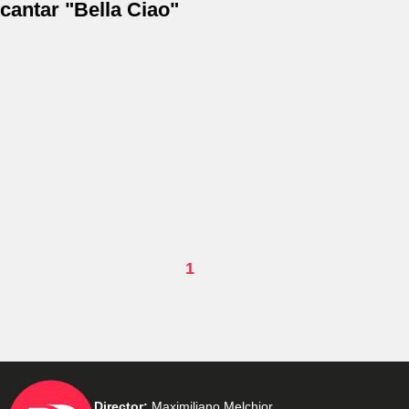
cantar "Bella Ciao"
1
Director:
Maximiliano Melchior