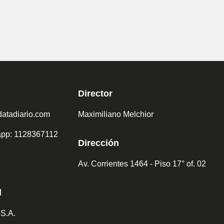
Director
atadiario.com
Maximiliano Melchior
sapp: 1128367112
Dirección
Av. Corrientes 1464 - Piso 17° of. 02
d
 S.A.