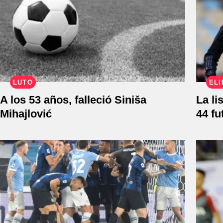
LUTO
ELI
A los 53 años, falleció Siniša
La li
Mihajlović
44 fu