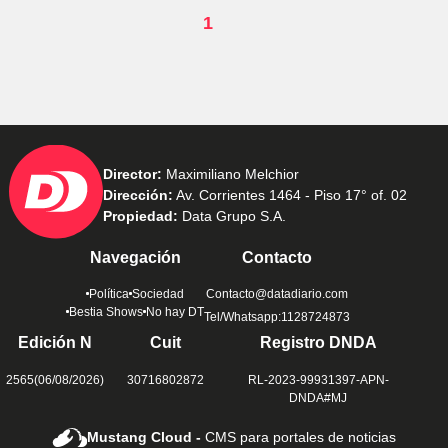
1
Director:
Maximiliano Melchior
Dirección:
Av. Corrientes 1464 - Piso 17° of. 02
Propiedad:
Data Grupo S.A.
Navegación
Contacto
Política
Sociedad
Contacto@datadiario.com
Bestia Shows
No hay DT
Tel/Whatsapp:1128724873
Edición N
Cuit
Registro DNDA
2565(06/08/2026)
30716802872
RL-2023-99931397-APN-
DNDA#MJ
Mustang Cloud -
CMS para portales de noticias