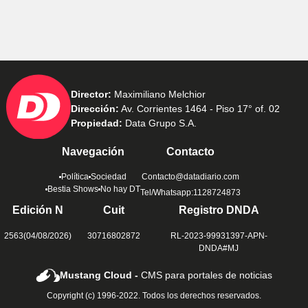
Director:
Maximiliano Melchior
Dirección:
Av. Corrientes 1464 - Piso 17° of. 02
Propiedad:
Data Grupo S.A.
Navegación
Contacto
Política
Sociedad
Contacto@datadiario.com
Bestia Shows
No hay DT
Tel/Whatsapp:1128724873
Edición N
Cuit
Registro DNDA
2563(04/08/2026)
30716802872
RL-2023-99931397-APN-
DNDA#MJ
Mustang Cloud -
CMS para portales de noticias
Copyright (c) 1996-2022. Todos los derechos reservados.