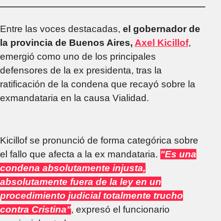
más obras,
educación y salud
pública, y en otra va
Entre las voces destacadas,
el gobernador de
a decir cero"
la provincia de Buenos Aires,
Axel Kicillof
,
emergió como uno de los principales
defensores de la ex presidenta, tras la
ratificación de la condena que recayó sobre la
exmandataria en la causa Vialidad.
Kicillof se pronunció de forma categórica sobre
el fallo que afecta a la ex mandataria.
"Es una
condena absolutamente injusta,
absolutamente fuera de la ley en un
procedimiento judicial totalmente trucho
contra Cristina"
, expresó el funcionario