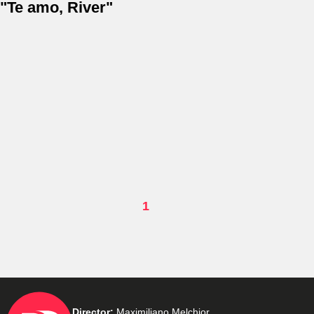
"Te amo, River"
1
Director:
Maximiliano Melchior