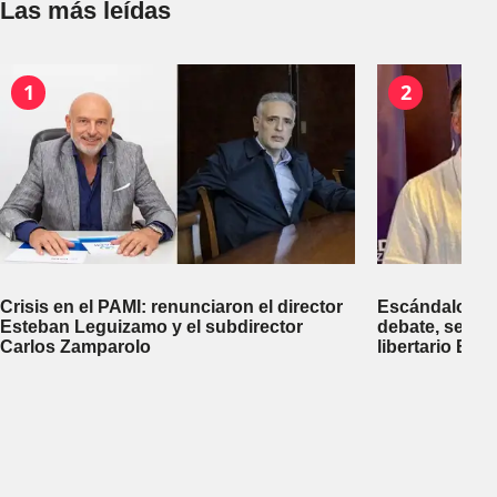
Las más leídas
1
2
Crisis en el PAMI: renunciaron el director
Escándalo en 
Esteban Leguizamo y el subdirector
debate, se sup
Carlos Zamparolo
libertario Be
empresa dedic
tierras a extra