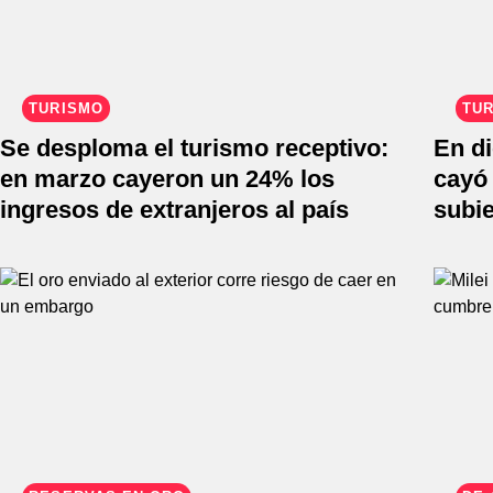
TURISMO
TU
Se desploma el turismo receptivo:
En di
en marzo cayeron un 24% los
cayó 
ingresos de extranjeros al país
subi