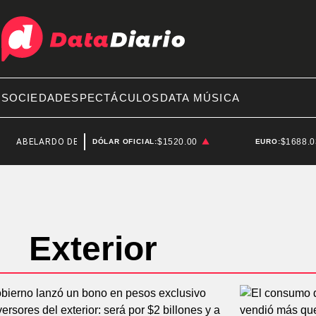
A
SOCIEDAD
ESPECTÁCULOS
DATA MÚSICA
ABELARDO DE LA ESPRIELLA
$1520.00
SENADO
$1688.
DÓLAR OFICIAL:
EURO:
Exterior