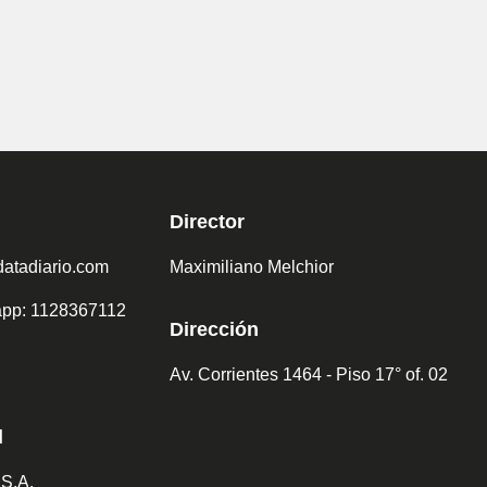
Director
atadiario.com
Maximiliano Melchior
sapp: 1128367112
Dirección
Av. Corrientes 1464 - Piso 17° of. 02
d
 S.A.