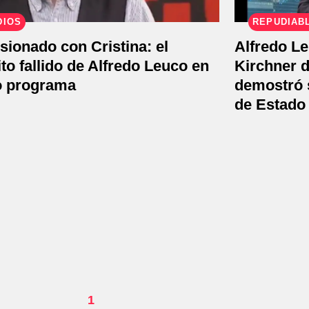
DIOS
REPUDIAB
ionado con Cristina: el
Alfredo Le
ito fallido de Alfredo Leuco en
Kirchner d
o programa
demostró s
de Estado
1