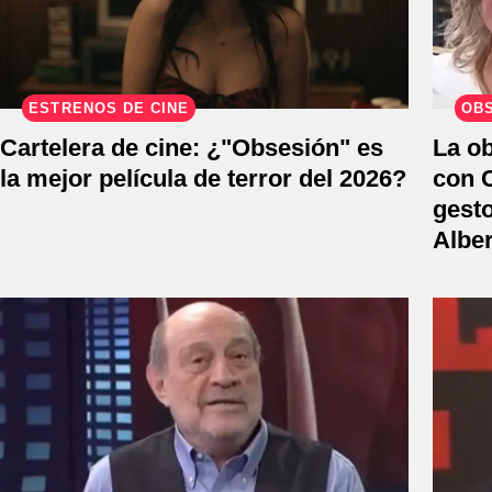
ESTRENOS DE CINE
OB
Cartelera de cine: ¿"Obsesión" es
La o
la mejor película de terror del 2026?
con C
gesto
Albe