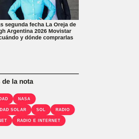
s segunda fecha La Oreja de
h Argentina 2026 Movistar
 cuándo y dónde comprarlas
de la nota
DAD
NASA
IDAD SOLAR
SOL
RADIO
NET
RADIO E INTERNET