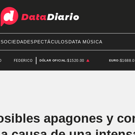
A
SOCIEDAD
ESPECTÁCULOS
DATA MÚSICA
EDERICO STURZENEGGER
$1520.00
$1688.
DÓLAR OFICIAL:
EURO:
osibles apagones y cor
a a causa de una intens