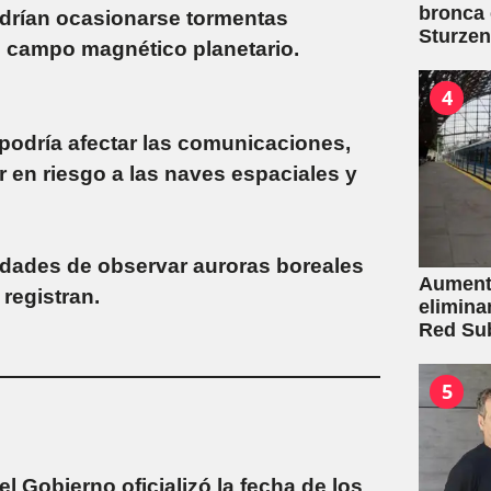
bronca 
drían ocasionarse
tormentas
Sturze
del campo magnético planetario.
4
podría afectar las comunicaciones,
 en riesgo a las naves espaciales y
idades de observar
auroras boreales
Aumento
registran.
elimina
Red Su
5
l Gobierno oficializó la fecha de los