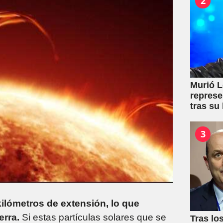
2
Murió L
represe
tras su
3
ilómetros de extensión, lo que
erra.
Si estas partículas solares que se
Tras lo