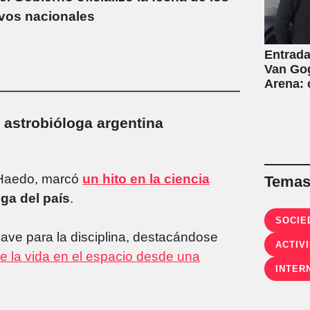
ivos nacionales
Entrada
Van Gog
Arena:
 astrobióloga argentina
 Haedo, marcó
un hito en la ciencia
Temas 
oga del país
.
SOCIE
ave para la disciplina, destacándose
ACTIV
de la vida en el espacio desde una
INTER