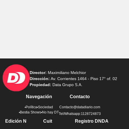
Director:
Maximiliano Melchior
Dirección:
Av. Corrientes 1464 - Piso 17° of. 02
Propiedad:
Data Grupo S.A.
Navegación
Contacto
Política
Sociedad
Contacto@datadiario.com
Bestia Shows
No hay DT
Tel/Whatsapp:1128724873
Edición N
Cuit
Registro DNDA