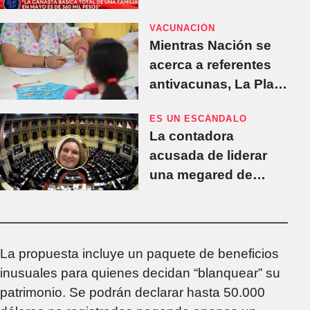
vivo y afirmó que una
VACUNACIÓN
familia vive con
Mientras Nación se
$360.000
acerca a referentes
antivacunas, La Plata
refuerza la campaña
ES UN ESCÁNDALO
para frenar el regreso
La contadora
del sarampión
acusada de liderar
una megared de
fraudes, figura como
asesora del Bloque
PRO en Diputados
La propuesta incluye un paquete de beneficios
inusuales para quienes decidan “blanquear” su
patrimonio. Se podrán declarar hasta 50.000