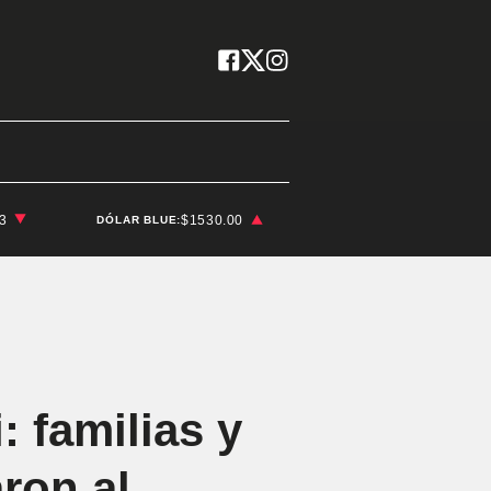
03
$1530.00
DÓLAR BLUE:
: familias y
ron al