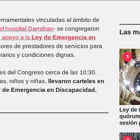
ernamentales vinculadas al ámbito de
el hospital Garrahan
- se congregaron
Las má
u apoyo a la
Ley de Emergencia en
dores de prestadores de servicios para
arios y condiciones dignas.
1
es del Congreso cerca de las 10:30.
as, niños y niñas,
llevaron carteles en
ey de Emergencia en Discapacidad.
Ley de 
quórum 
sesión 
y expro