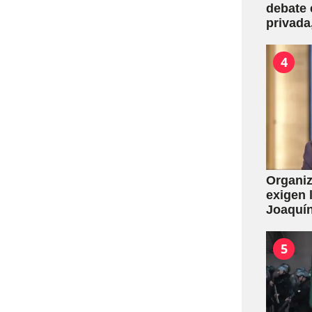
debate 
privada
una mas
4
Organiz
exigen 
Joaquín
de la L
por con
5