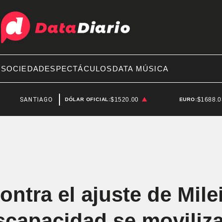
A
SOCIEDAD
ESPECTÁCULOS
DATA MÚSICA
NTIAGO BAUSILI
$1520.00
$1688.
DÓLAR OFICIAL:
EURO:
tra el ajuste de Milei
scapacidad se moviliza