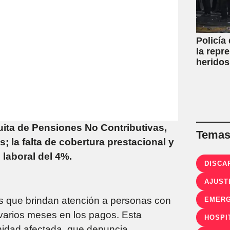
Policía
la repr
heridos
uita de Pensiones No Contributivas,
Temas 
; la falta de cobertura prestacional y
laboral del 4%.
DISCA
AJUST
tas que brindan atención a personas con
varios meses en los pagos. Esta
HOSPI
nidad afectada, que denuncia