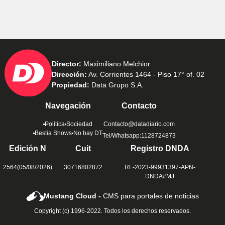
Director:
Maximiliano Melchior
Dirección:
Av. Corrientes 1464 - Piso 17° of. 02
Propiedad:
Data Grupo S.A.
Navegación
Contacto
Política
Sociedad
Contacto@datadiario.com
Bestia Shows
No hay DT
Tel/Whatsapp:1128724873
Edición N
Cuit
Registro DNDA
2564(05/08/2026)
30716802872
RL-2023-99931397-APN-
DNDA#MJ
Mustang Cloud -
CMS para portales de noticias
Copyright (c) 1996-2022. Todos los derechos reservados.