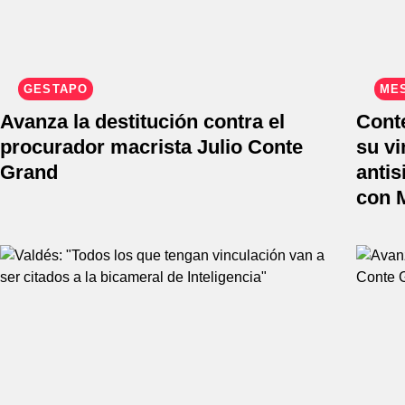
GESTAPO
MES
Avanza la destitución contra el
Cont
procurador macrista Julio Conte
su vi
Grand
antis
con 