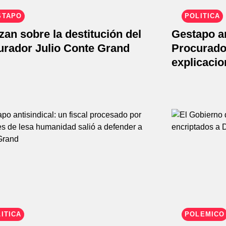
STAPO
POLÍTICA
an sobre la destitución del
Gestapo an
urador Julio Conte Grand
Procurado
explicaci
ÍTICA
POLÉMICO