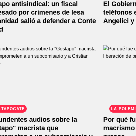
po antisindical: un fiscal
El Gobier
esado por crímenes de lesa
teléfonos 
nidad salió a defender a Conte
Angelici y
d
STAPOGATE
LA POLÉMI
HABLA
undentes audios sobre la
Por qué fue
tapo" macrista que
macrismo p