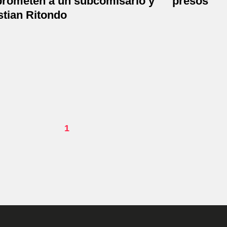
rometen a un subcomisario y
presos
stian Ritondo
1