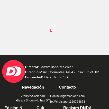
1
Director:
Maximiliano Melchior
Dirección:
Av. Corrientes 1464 - Piso 17° of. 02
Propiedad:
Data Grupo S.A.
Navegación
Contacto
Política
Sociedad
Contacto@datadiario.com
Bestia Shows
No hay DT
Tel/Whatsapp:1128724873
Edición N
Cuit
Registro DNDA