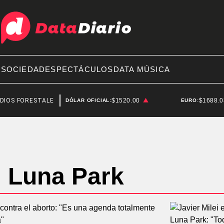
A
SOCIEDAD
ESPECTÁCULOS
DATA MÚSICA
 FORESTALES
RICARDO ZIELINSKI
$1520.00
$1688.
DÓLAR OFICIAL:
EURO:
Luna Park