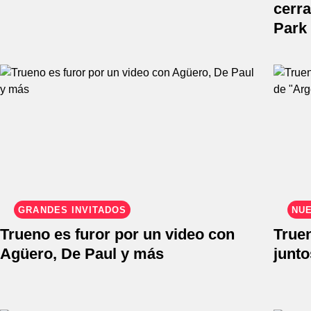
cerr
Park
GRANDES INVITADOS
NU
Trueno es furor por un video con
True
Agüero, De Paul y más
junto