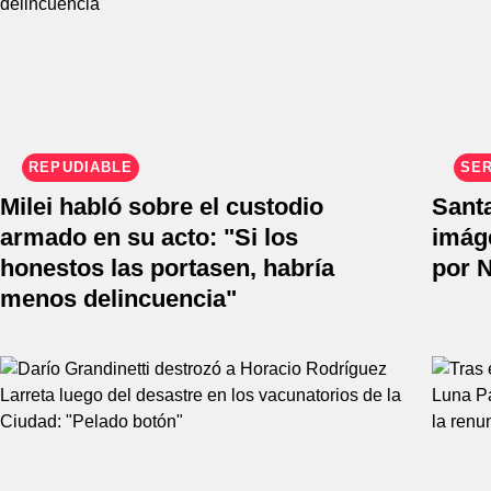
REPUDIABLE
SER
Milei habló sobre el custodio
Santa
armado en su acto: "Si los
imáge
honestos las portasen, habría
por N
menos delincuencia"