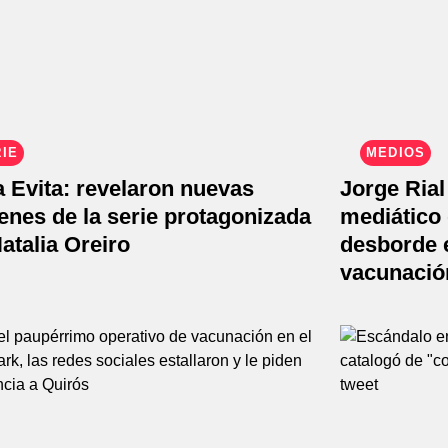
IE
MEDIOS
 Evita: revelaron nuevas
Jorge Rial
nes de la serie protagonizada
mediático 
atalia Oreiro
desborde e
vacunació