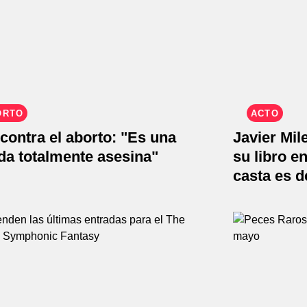
ORTO
ACTO
 contra el aborto: "Es una
Javier Mil
da totalmente asesina"
su libro e
casta es d