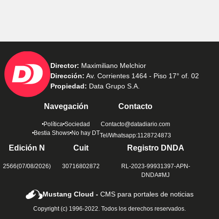
Director:
Maximiliano Melchior
Dirección:
Av. Corrientes 1464 - Piso 17° of. 02
Propiedad:
Data Grupo S.A.
Navegación
Contacto
Política
Sociedad
Contacto@datadiario.com
Bestia Shows
No hay DT
Tel/Whatsapp:1128724873
Edición N
Cuit
Registro DNDA
2566(07/08/2026)
30716802872
RL-2023-99931397-APN-
DNDA#MJ
Mustang Cloud -
CMS para portales de noticias
Copyright (c) 1996-2022. Todos los derechos reservados.