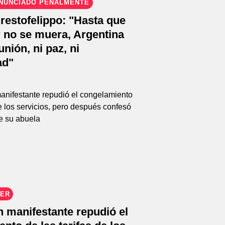
ENUNCIADO PENALMENTE
restofelippo: "Hasta que
 no se muera, Argentina
unión, ni paz, ni
ad"
EER
un manifestante repudió el