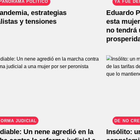
PANORAMA POLÍTICO
YA FUE D
andemia, estrategias
Eduardo P
alistas y tensiones
esta mujer
no tendrá 
prosperid
ORMA JUDICIAL
DE NO CR
iable: Un nene agredió en la
Insólito: 