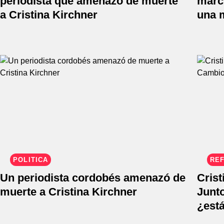
periodista que amenazó de muerte
march
a Cristina Kirchner
una m
POLÍTICA
REF
Un periodista cordobés amenazó de
Crist
muerte a Cristina Kirchner
Junt
¿est