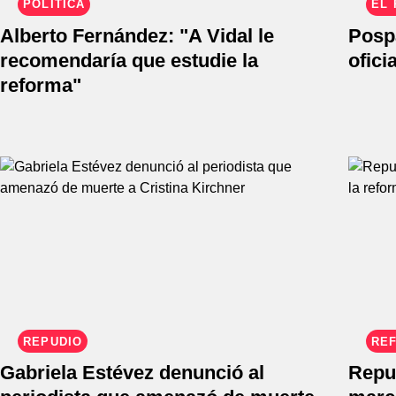
POLÍTICA
EL 
Alberto Fernández: "A Vidal le
Posp
recomendaría que estudie la
ofici
reforma"
REPUDIO
REF
Gabriela Estévez denunció al
Repud