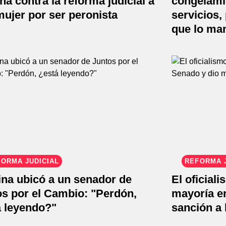
a contra la reforma judicial a
congelamie
ujer por ser peronista
servicios,
que lo man
ORMA JUDICIAL
REFORMA J
ina ubicó a un senador de
El oficial
os por el Cambio: "Perdón,
mayoría e
á leyendo?"
sanción a 