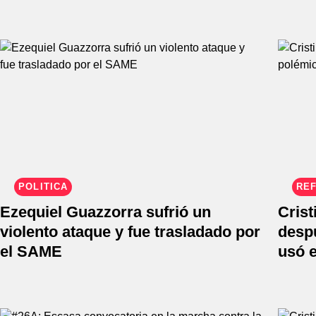
POLÍTICA
REF
Ezequiel Guazzorra sufrió un
Crist
violento ataque y fue trasladado por
desp
el SAME
usó 