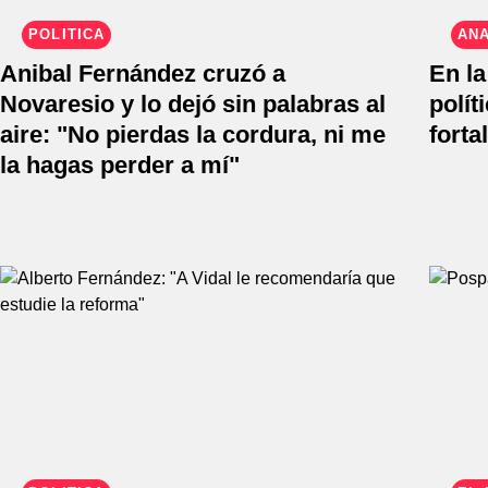
POLÍTICA
ANÁ
Anibal Fernández cruzó a
En l
Novaresio y lo dejó sin palabras al
polít
aire: "No pierdas la cordura, ni me
forta
la hagas perder a mí"